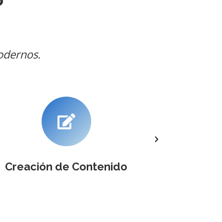
?
odernos.
Creación de Contenido
Alo