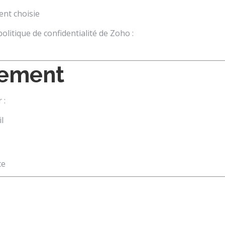
ent choisie
litique de confidentialité de Zoho :
itement
 :
l
ce