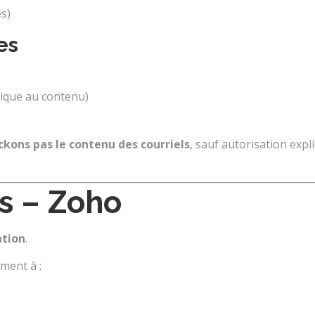
es)
es
ique au contenu)
ckons pas le contenu des courriels
, sauf autorisation expli
rs – Zoho
ation
.
ment à :